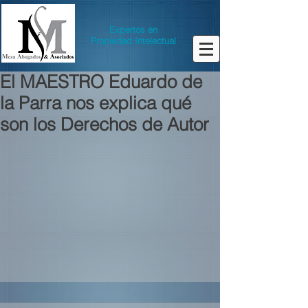
Expertos en
Propiedad Intelectual
El MAESTRO Eduardo de
la Parra nos explica qué
son los Derechos de Autor