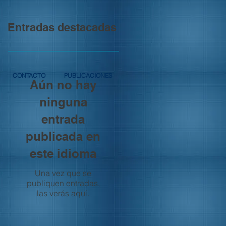
Entradas destacadas
CONTACTO
PUBLICACIONES
Aún no hay
ninguna
entrada
publicada en
este idioma
Una vez que se
publiquen entradas,
las verás aquí.