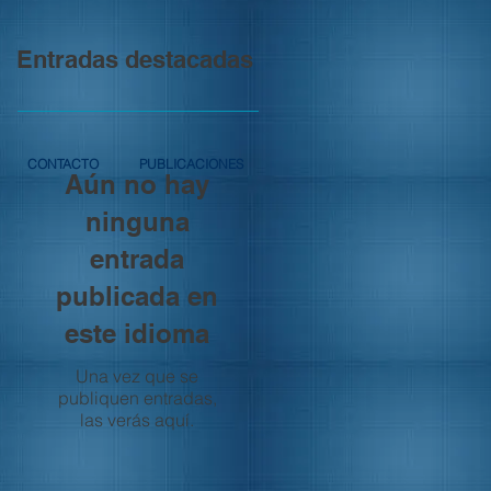
Entradas destacadas
CONTACTO
PUBLICACIONES
Aún no hay
ninguna
entrada
publicada en
este idioma
Una vez que se
publiquen entradas,
las verás aquí.