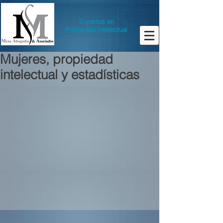
Expertos en
Propiedad Intelectual
Mujeres, propiedad
intelectual y estadísticas