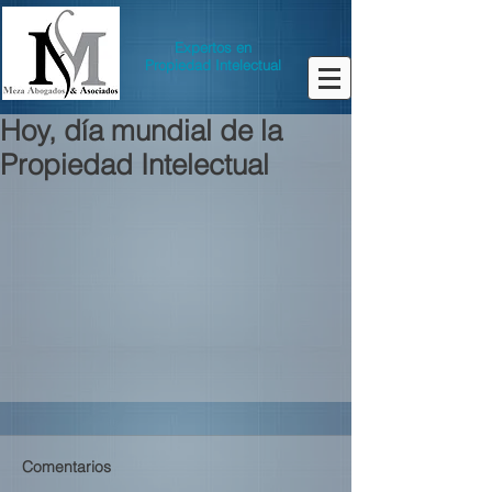
Expertos en
Propiedad Intelectual
Hoy, día mundial de la
Propiedad Intelectual
Comentarios