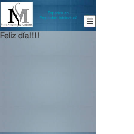
Expertos en
Propiedad Intelectual
Feliz día!!!!