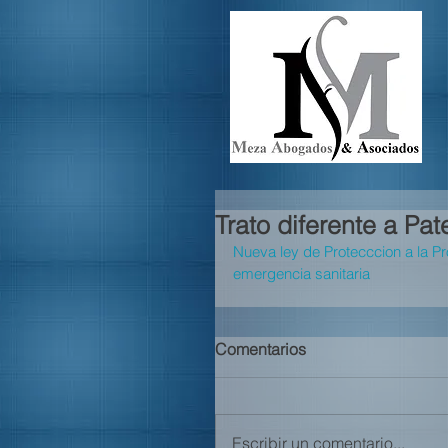
Trato diferente a Pat
Nueva ley de Protecccion a la Pr
emergencia sanitaria
Comentarios
Escribir un comentario...