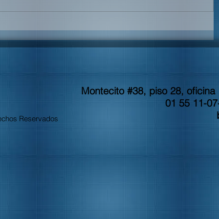
Montecito #38, piso 28, oficin
01 55 11-07
echos Reservados