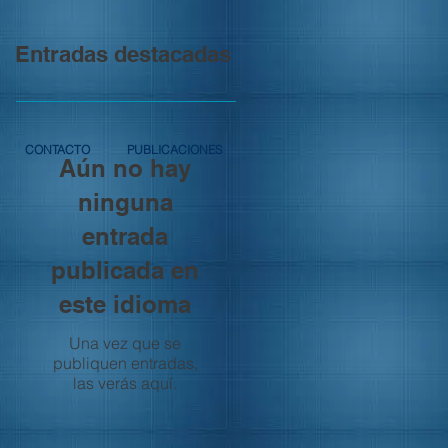
Entradas destacadas
CONTACTO
PUBLICACIONES
Aún no hay
ninguna
entrada
publicada en
este idioma
Una vez que se
publiquen entradas,
las verás aquí.