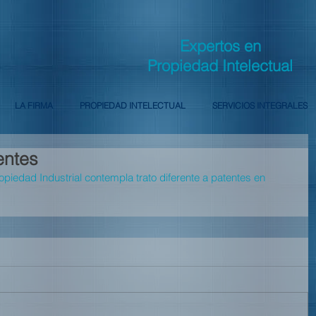
Expertos en
Propiedad Intelectual
LA FIRMA
PROPIEDAD INTELECTUAL
SERVICIOS INTEGRALES
entes
opiedad Industrial contempla trato diferente a patentes en 